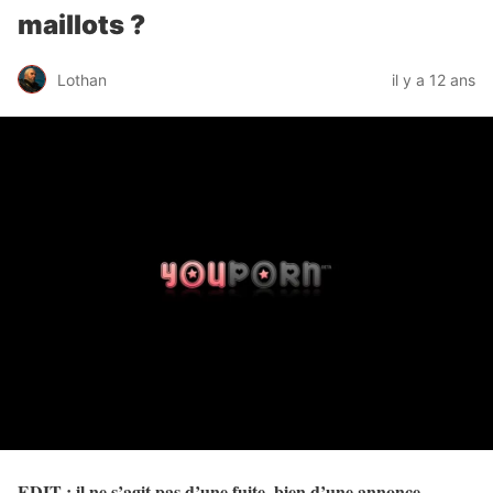
maillots ?
Lothan
il y a 12 ans
EDIT : il ne s’agit pas d’une fuite, bien d’une annonce