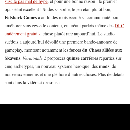
suscité pas mal de hype
, et pour une bonne raison : le premier
opus était excellent ! Si dès sa sortie, le jeu était plutôt bon,
Fatshark Games
a au fil des mois écouté sa communauté pour
améliorer sans cesse le contenu, en créant parfois même des
DLC
entièrement gratuits
, chose plutôt rare aujourd’hui. Le studio
suédois a aujourd’hui dévoilé une première bande-annonce de
forces du Chaos alliées aux
gameplay, montrant notamment les
Skavens
quinze carrières
.
Vermintide 2
proposera
réparties sur
mods
cinq archétypes, un nouveau système héroïque, des
, de
nouveaux ennemis et une pléthore d’autres choses. Plus de détails
sont dans la vidéo ci-dessous :