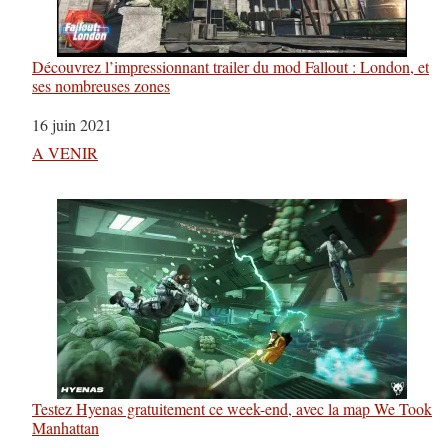
Découvrez l’impressionnant trailer du mod Fallout : London, et
ses nombreuses zones
Date
16 juin 2021
Par rapport à
A VENIR
Testez Hyenas gratuitement ce week-end, avec la map We Took
Manhattan