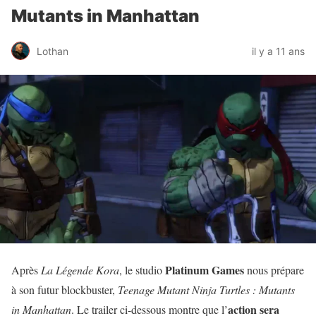
Mutants in Manhattan
Lothan
il y a 11 ans
Platinum Games
Après
La Légende Kora
, le studio
nous prépare
à son futur blockbuster,
Teenage Mutant Ninja Turtles : Mutants
action sera
in Manhattan
. Le trailer ci-dessous montre que l’