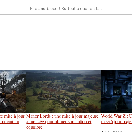
Fire and blood ! Surtout blood, en fait
e mise à jour
Manor Lords : une mise à jour majeure
World War Z : U
tamment un
annoncée pour affiner simulation et
mise à jour maj
équilibre