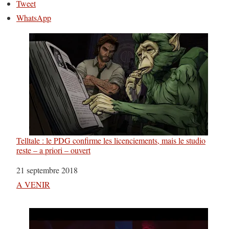
Tweet
WhatsApp
Telltale : le PDG confirme les licenciements, mais le studio
reste – a priori – ouvert
Date
21 septembre 2018
Par rapport à
A VENIR