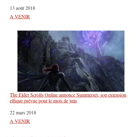
Date
13 août 2018
Par rapport à
A VENIR
The Elder Scrolls Online annonce Summerset, son extension
elfique prévue pour le mois de juin
Date
22 mars 2018
Par rapport à
A VENIR