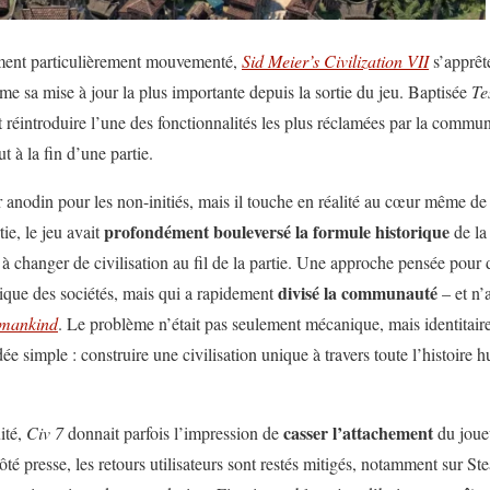
ement particulièrement mouvementé,
Sid Meier’s Civilization VII
s’apprêt
 sa mise à jour la plus importante depuis la sortie du jeu. Baptisée
Te
 réintroduire l’une des fonctionnalités les plus réclamées par la communa
t à la fin d’une partie.
nodin pour les non-initiés, mais il touche en réalité au cœur même de 
profondément bouleversé la formule historique
tie, le jeu avait
de la
s à changer de civilisation au fil de la partie. Une approche pensée pou
divisé la communauté
rique des sociétés, mais qui a rapidement
– et n’
mankind
. Le problème n’était pas seulement mécanique, mais identitair
ée simple : construire une civilisation unique à travers toute l’histoire 
casser l’attachement
ité,
Civ 7
donnait parfois l’impression de
du joueu
té presse, les retours utilisateurs sont restés mitigés, notamment sur Ste