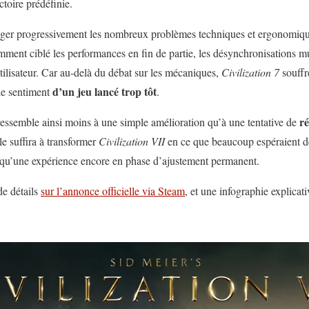
ctoire prédéfinie.
riger progressivement les nombreux problèmes techniques et ergonomiques
mment ciblé les performances en fin de partie, les désynchronisations mu
utilisateur. Car au-delà du débat sur les mécaniques,
Civilization 7
souffr
d’un jeu lancé trop tôt
le sentiment
.
ré
essemble ainsi moins à une simple amélioration qu’à une tentative de
lle suffira à transformer
Civilization VII
en ce que beaucoup espéraient dè
qu’une expérience encore en phase d’ajustement permanent.
de détails
sur l’annonce officielle via Steam
, et une infographie explicati