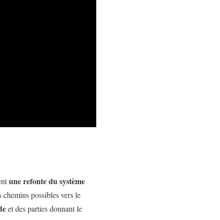
une refonte du système
ent
es chemins possibles vers le
de
et des parties donnant le