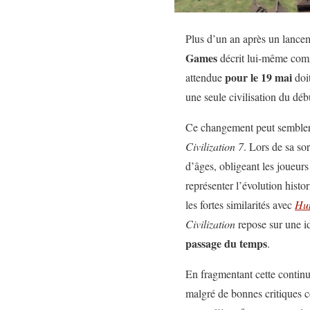
Plus d’un an après un lanc
Games
décrit lui-même comme
pour le 19 mai
attendue
doit
une seule civilisation du débu
Ce changement peut sembler a
Civilization 7
. Lors de sa sor
d’âges, obligeant les joueur
représenter l’évolution histo
les fortes similarités avec
Hu
Civilization
repose sur une id
passage du temps
.
En fragmentant cette continu
malgré de bonnes critiques cô