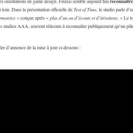
reconnaître
ines orientations de game design. Firaxis semble aujourd’hui
p loin. Dans la présentation officielle de
Test of Time
, le studio parle d’
rmatrice
» conçue après «
plus d’un an d’écoute et d’itérations
. » Le t
 studios AAA, souvent réticents à reconnaître publiquement qu’un pilie
ler d’annonce de la mise à jour ci-dessous :