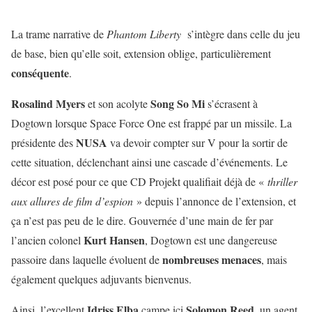
La trame narrative de
Phantom Liberty
s’intègre dans celle du jeu
de base, bien qu’elle soit, extension oblige, particulièrement
conséquente
.
Rosalind Myers
Song So Mi
et son acolyte
s’écrasent à
Dogtown lorsque Space Force One est frappé par un missile. La
NUSA
présidente des
va devoir compter sur V pour la sortir de
cette situation, déclenchant ainsi une cascade d’événements. Le
décor est posé pour ce que CD Projekt qualifiait déjà de «
thriller
aux allures de film d’espion
» depuis l’annonce de l’extension, et
ça n’est pas peu de le dire. Gouvernée d’une main de fer par
Kurt Hansen
l’ancien colonel
, Dogtown est une dangereuse
nombreuses menaces
passoire dans laquelle évoluent de
, mais
également quelques adjuvants bienvenus.
Idriss Elba
Solomon Reed
Ainsi, l’excellent
campe ici
, un agent