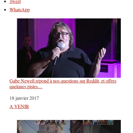
Tweet
WhatsApp
Gabe Newell répond à nos questions sur Reddit, et offres
quelques pistes…
Date
18 janvier 2017
Par rapport à
A VENIR