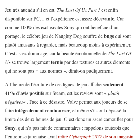
Jeu très attendu s’il en est,
The Last Of Us Part 1
est enfin
décevante
disponible sur PC… et l’expérience est assez
. Car
comme 100% des exclusivités Sony qui ont bénéficié d’un
bugs
portage, le célèbre jeu de Naughty Dog souffre de
qui sont
plutôt amusants à regarder, mais beaucoup moins à expérimenter.
C’est assez dommage, car la beauté émotionnelle de
The Last Of
ternie
Us
se trouve largement
par des textures et autres éléments
qui ne sont pas « aux normes », dirait-on pudiquement.
seulement
A l’heure de l’écriture de ces lignes, le jeu affiche
41% d’avis positifs
sur Steam, est les review sont «
plutôt
négatives
« . Face à ce désastre, Valve permet aux joueurs de se
intégralement rembourser
faire
, et même s’ils ont dépassé la
limite des deux heures de jeu. C’est donc un sacré camouflet pour
Sony
, qui n’a pas fait de commentaires ; rappelons toutefois que
l’entreprise japonaise avait
retiré
Cyberpunk 2077
de son magasin