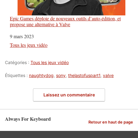
Epic Games déploie de nouveaux outils d’auto-édition, et
propose une alternative à Valve
Date
9 mars 2023
Par rapport à
Tous les jeux vidéo
Catégories :
Tous les jeux vidéo
Étiquettes :
naughtydog
,
sony
,
thelastofuspart1
,
valve
Laissez un commentaire
Always For Keyboard
Retour en haut de page