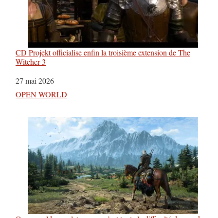
CD Projekt officialise enfin la troisième extension de The
Witcher 3
Date
27 mai 2026
Par rapport à
OPEN WORLD