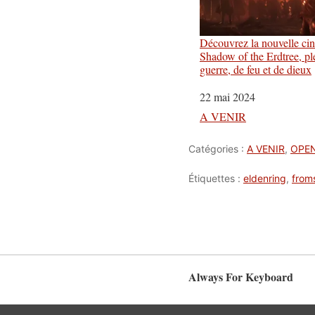
Découvrez la nouvelle ci
Shadow of the Erdtree, pl
guerre, de feu et de dieux
Date
22 mai 2024
Par rapport à
A VENIR
Catégories :
A VENIR
,
OPE
Étiquettes :
eldenring
,
from
Always For Keyboard