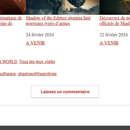
nématique de
Shadow of the Edrtree ajoutera huit
Découvrez de ma
eine de
nouveaux types d’armes
officiels de Sha
Date
24 février 2024
Date
22 février 2024
Par rapport à
A VENIR
Par rapport à
A VENIR
N WORLD
,
Tous les jeux vidéo
software
,
shadowoftheerdtree
Laissez un commentaire