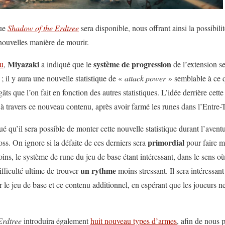
ue
Shadow of the Erdtree
sera disponible, nous offrant ainsi la possibil
 nouvelles manière de mourir.
Miyazaki
système de progression
u
,
a indiqué que le
de l’extension se
 ; il y aura une nouvelle statistique de «
attack power
» semblable à ce 
ts que l’on fait en fonction des autres statistiques. L’idée derrière cette 
à travers ce nouveau contenu, après avoir farmé les runes dans l’Entre-T
qu’il sera possible de monter cette nouvelle statistique durant l’aventu
primordial
ss. On ignore si la défaite de ces derniers sera
pour faire m
ns, le système de rune du jeu de base étant intéressant, dans le sens où
un rythme
fficulté ultime de trouver
moins stressant. Il sera intéressa
r le jeu de base et ce contenu additionnel, en espérant que les joueurs ne
Erdtree
introduira également
huit nouveau types d’armes
, afin de nous p