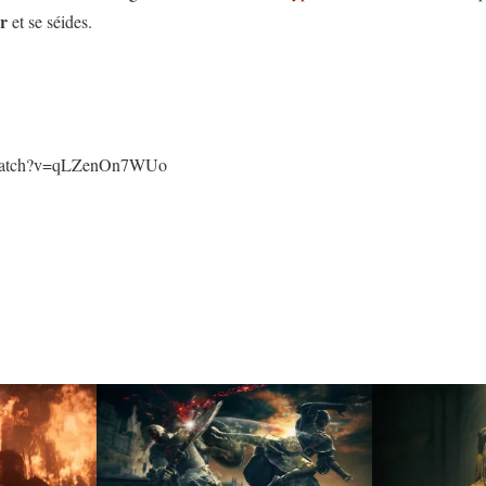
r
et se séides.
/watch?v=qLZenOn7WUo