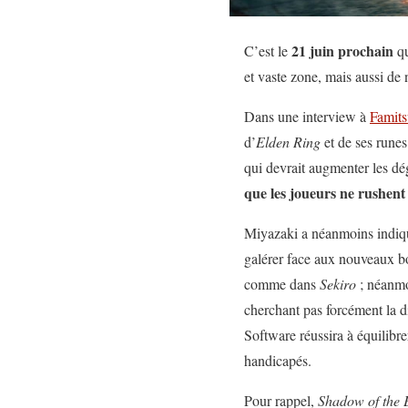
21 juin prochain
C’est le
q
et vaste zone, mais aussi de
Dans une interview à
Famits
d’
Elden Ring
et de ses runes
qui devrait augmenter les dégâ
que les joueurs ne rushent
Miyazaki a néanmoins indiqué 
galérer face aux nouveaux bo
comme dans
Sekiro
; néanmoi
cherchant pas forcément la di
Software réussira à équilibre
handicapés.
Pour rappel,
Shadow of the 