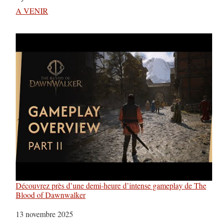
Par rapport à
A VENIR
Découvrez près d’une demi-heure d’intense gameplay de The
Blood of Dawnwalker
Date
13 novembre 2025