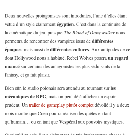
Deux nouvelles protagonistes sont introduites, l’une d’elles étant
égyptien
vêtue d’un style clairement
. C’est dans la continuité de
la cinématique du jeu, puisque
The Blood of Dawnwalker
nous
différentes
permettra de rencontrer des vampires issus de
époques
différentes cultures
, mais aussi de
. Aux antipodes de ce
un regard
dont Hollywood nous a habitué, Rebel Wolves posera
nuancé
sur certains des antagonistes les plus séduisants de la
fantasy, et ça fait plaisir.
les
Bien sûr, le studio polonais sera attendu au tournant sur
mécaniques de RPG
, mais on peut déjà afficher un espoir
prudent. Un
trailer de gameplay plutôt complet
dévoilé il y a deux
mois montre que Coen pourra réaliser des quêtes en tant
Vespéral
qu’humain… ou en tant que
aux pouvoirs mystiques.
Quoiqu’il en soit, il y a clairement de très intéressantes choses à