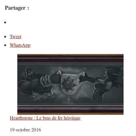
Partager :
Tweet
WhatsApp
Hearthstone : Le bras de fer héroïque
Date
19 octobre 2016