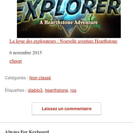
La ligue des explorateurs : Nouvelle aventure Hearthstone
Date
6 novembre 2015
Par rapport à
eSport
Catégories :
Non classé
Étiquettes :
diablo3
,
hearthstone
,
ros
Laissez un commentaire
Always For Keyboard