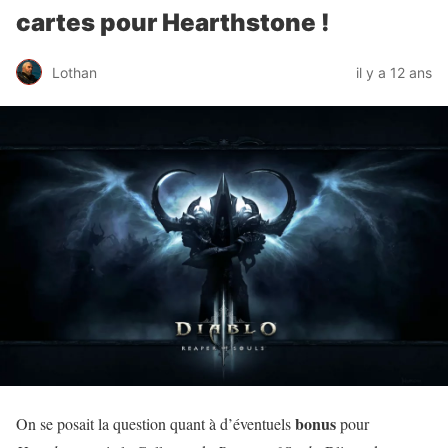
cartes pour Hearthstone !
Lothan
il y a 12 ans
bonus
On se posait la question quant à d’éventuels
pour