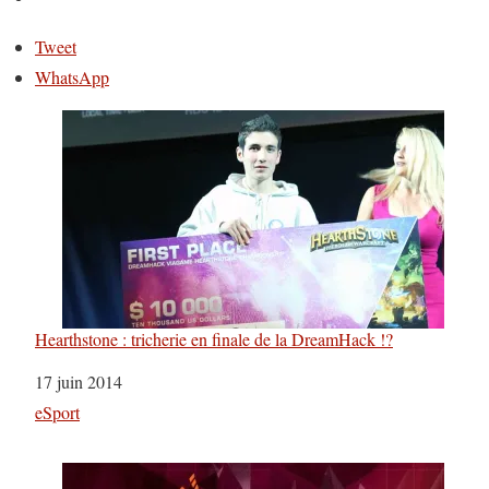
Tweet
WhatsApp
Hearthstone : tricherie en finale de la DreamHack !?
Date
17 juin 2014
Par rapport à
eSport