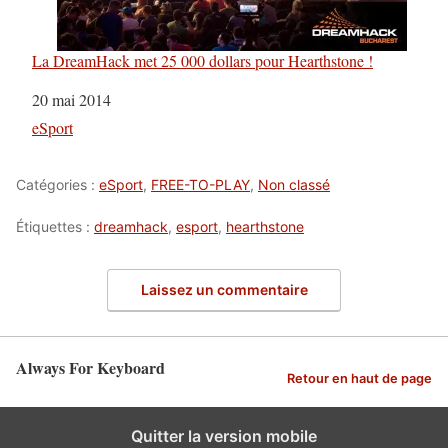
La DreamHack met 25 000 dollars pour Hearthstone !
Date
20 mai 2014
Par rapport à
eSport
Catégories :
eSport
,
FREE-TO-PLAY
,
Non classé
Étiquettes :
dreamhack
,
esport
,
hearthstone
Laissez un commentaire
Always For Keyboard
Retour en haut de page
Quitter la version mobile