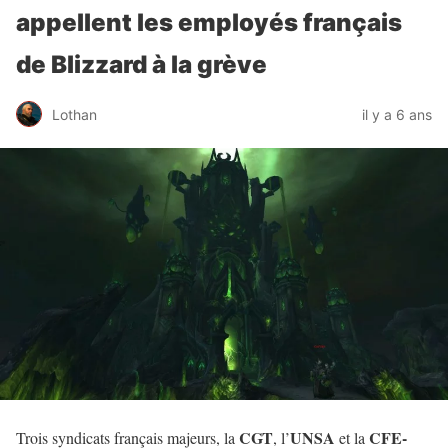
appellent les employés français
de Blizzard à la grève
Lothan
il y a 6 ans
CGT
UNSA
CFE-
Trois syndicats français majeurs, la
, l’
et la