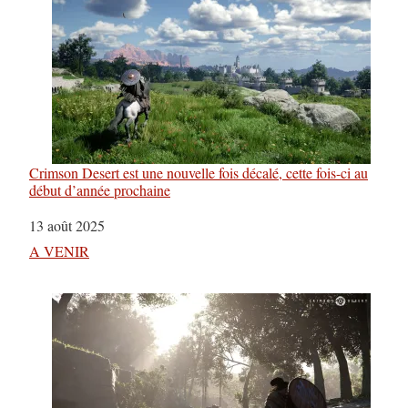
Crimson Desert est une nouvelle fois décalé, cette fois-ci au
début d’année prochaine
Date
13 août 2025
Par rapport à
A VENIR