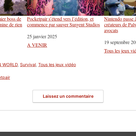
ier boss de
Pocketpair s’étend vers l’édition, et
Nintendo passe à
 mine de rien
commence par sauver Surgent Studios
créateurs de Pal
avocats
Date
25 janvier 2025
Date
19 septembre 2
Par rapport à
A VENIR
Par rapport à
Tous les jeux vi
N WORLD
,
Survival
,
Tous les jeux vidéo
tpair
Laissez un commentaire