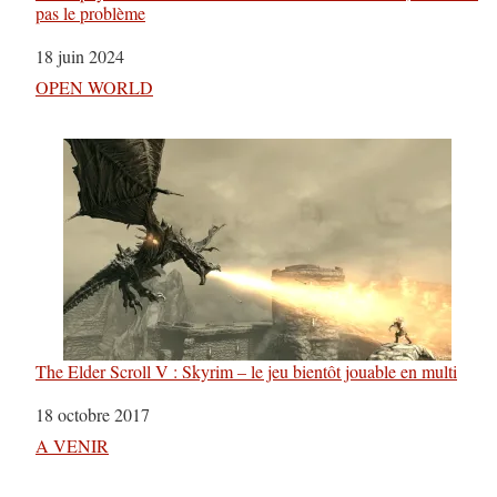
pas le problème
Date
18 juin 2024
Par rapport à
OPEN WORLD
The Elder Scroll V : Skyrim – le jeu bientôt jouable en multi
Date
18 octobre 2017
Par rapport à
A VENIR