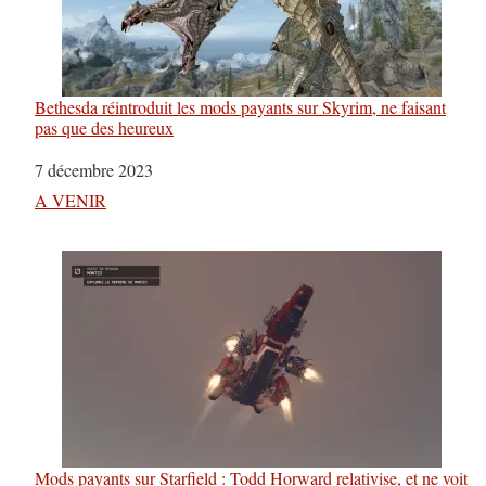
Bethesda réintroduit les mods payants sur Skyrim, ne faisant
pas que des heureux
Date
7 décembre 2023
Par rapport à
A VENIR
Mods payants sur Starfield : Todd Horward relativise, et ne voit