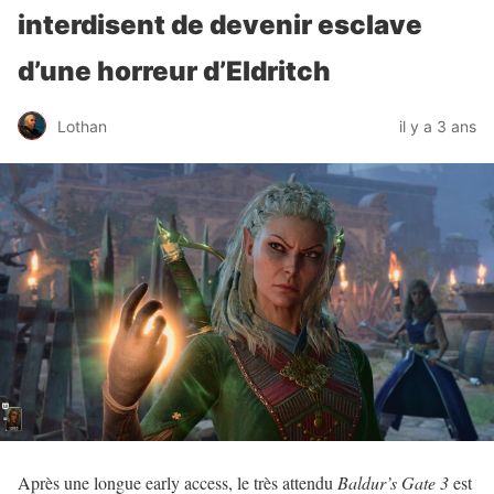
interdisent de devenir esclave
d’une horreur d’Eldritch
Lothan
il y a 3 ans
Après une longue early access, le très attendu
Baldur’s Gate 3
est