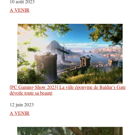
Date
10 août 2023
Par rapport à
A VENIR
[PC Gaming Show 2023] La ville éponyme de Baldur’s Gate
dévoile toute sa beauté
Date
12 juin 2023
Par rapport à
A VENIR