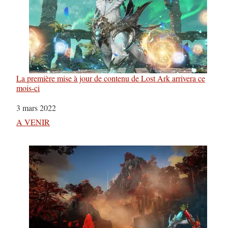
La première mise à jour de contenu de Lost Ark arrivera ce
mois-ci
Date
3 mars 2022
Par rapport à
A VENIR