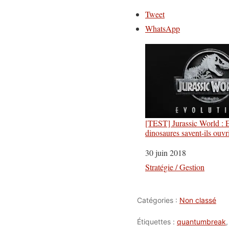
Tweet
WhatsApp
[TEST] Jurassic World : E
dinosaures savent-ils ouvri
Date
30 juin 2018
Par rapport à
Stratégie / Gestion
Catégories :
Non classé
Étiquettes :
quantumbreak