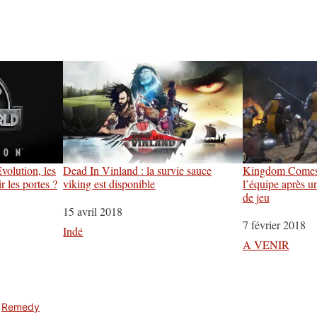
volution, les
Dead In Vinland : la survie sauce
Kingdom Comes D
r les portes ?
viking est disponible
l’équipe après u
de jeu
Date
15 avril 2018
Date
7 février 2018
Par rapport à
Indé
Par rapport à
A VENIR
,
Remedy