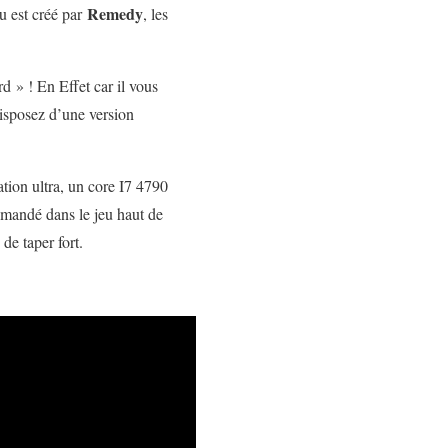
Remedy
eu est créé par
, les
rd » ! En Effet car il vous
isposez d’une version
tion ultra, un core I7 4790
mandé dans le jeu haut de
 de taper fort.