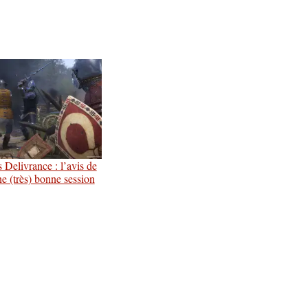
elivrance : l’avis de
ne (très) bonne session