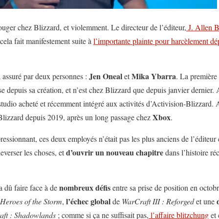
ger chez Blizzard, et violemment. Le directeur de l’éditeur,
J. Allen 
 cela fait manifestement suite à
l’importante plainte pour harcèlement dé
Jen Oneal
Mika Ybarra
a assuré par deux personnes :
et
. La première 
ise depuis sa création, et n’est chez Blizzard que depuis janvier dernier. 
 studio acheté et récemment intégré aux activités d’Activision-Blizzard.
Xbox
 Blizzard depuis 2019, après un long passage chez
.
ssionnant, ces deux employés n’était pas les plus anciens de l’éditeur c
d’ouvrir un nouveau chapitre
verser les choses, et
dans l’histoire r
nombreux défis
a dû faire face à de
entre sa prise de position en octob
l’échec global
Heroes of the Storm
,
de
WarCraft III : Reforged
et une
aft : Shadowlands
; comme si ça ne suffisait pas,
l’affaire blitzchung
et 