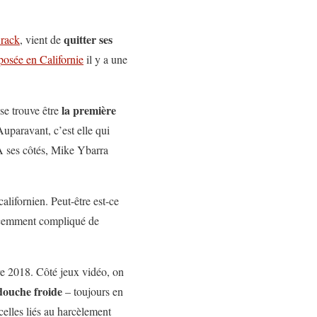
quitter ses
Brack
, vient de
posée en Californie
il y a une
la première
se trouve être
Auparavant, c’est elle qui
 A ses côtés, Mike Ybarra
alifornien. Peut-être est-ce
écemment compliqué de
re 2018. Côté jeux vidéo, on
douche froide
– toujours en
celles liés au harcèlement