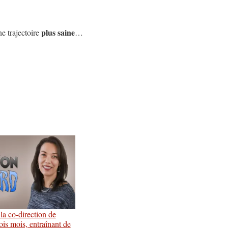
plus saine
ne trajectoire
…
la co-direction de
ois mois, entraînant de