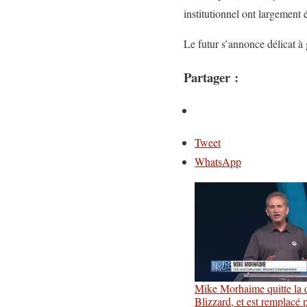
institutionnel ont largement 
Le futur s’annonce délicat à
Partager :
Tweet
WhatsApp
Mike Morhaime quitte la d
Blizzard, et est remplacé 