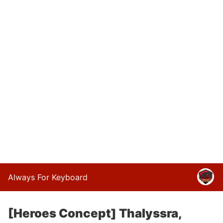
Always For Keyboard
[Heroes Concept] Thalyssra,