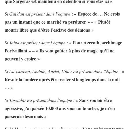
que Sargeras est maintenu en détention si vous êtes ici »
« Espèce de … Ne crois
Si Gul’dan est présent dans l’équipe
:
pas un instant que ce marché va perdurer »
« Plutôt
–
mourir libre que d’être l’esclave des démons »
« Pour Azeroth, archimage
Si Jaina est présent dans l’équipe
:
Portvaillant »
« Ils vont goûter à plus de magie qu’il ne
–
peuvent y croire »
«
Si Alexstrasza, Anduin, Auriel, Uther est présent dans l’équipe
:
Revoir la lumière après être rester si longtemps dans la nuit
… »
« Sans vouloir être
Si Tassadar est présent dans l’équipe
:
agressive, j’ai passée 10.000 ans sous un bouclier, je m’en
passerais désormais »
« Vous guérissez toutes
Si Lt Morales est présent dans l’équipe
: