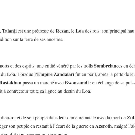
Talanji
Rezan
Loa
,
est une prêtresse de
, le
des rois, son principal haut
dition sur la terre de ses ancêtres.
Sombrelances
orts et des esprits, une entité vénéré par les trolls
en éch
Loa
l’Empire Zandalari
s du
. Lorsque
fût en péril, après la perte de le
Rastakhan
Bwonsamdi
passa un marché avec
: en échange de sa puiss
Loa
ait à contrecœur toute sa lignée au destin du
.
Zul
 dieu-roi et de son peuple dans leur demeure natale avec la mort de
Azeroth
éger son peuple en restant à l’écart de la guerre en
, malgré l’a
 le conflit pour reprendre son empire.