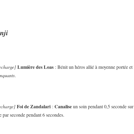
nji
Lumière des Loas
echarge]
: Bénit un héros allié à moyenne portée et
nquants
.
Foi de Zandalari
Canalise
echarge]
:
un soin pendant 0,5 seconde sur u
e par seconde pendant 6 secondes.