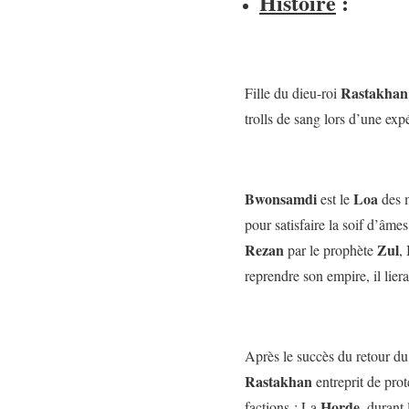
Histoire
:
Rastakhan
Fille du dieu-roi
trolls de sang lors d’une expé
Bwonsamdi
Loa
est le
des m
pour satisfaire la soif d’âme
Rezan
Zul
par le prophète
,
reprendre son empire, il lier
Après le succès du retour du
Rastakhan
entreprit de prot
Horde
factions : La
, durant