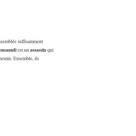
rassemblée suffisamment
onsamdi
assassin
est un
qui
chemin. Ensemble, ils