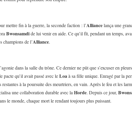
Alliance
r mettre fin à la guerre, la seconde faction : l’
lança une grande
Bwonsamdi
ora
de lui venir en aide. Ce qu’il fît, pendant un temps, avan
Alliance
s champions de l’
.
’agonie dans la salle du trône. Ce dernier ne pût que s’excuser en pleurs 
Loa
le pacte qu’il avait passé avec le
à sa fille unique. Enragé par la per
s restantes à la poursuite des meurtriers, en vain. Après le feu et les lar
Horde
Bwons
cialisa une collaboration durable avec la
. Depuis ce jour,
dans le monde, chaque mort le rendant toujours plus puissant.