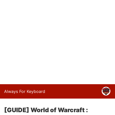
Always For Keyboard
[GUIDE] World of Warcraft :