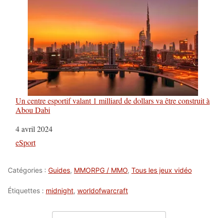
Un centre esportif valant 1 milliard de dollars va être construit à
Abou Dabi
Date
4 avril 2024
Par rapport à
eSport
Catégories :
Guides
,
MMORPG / MMO
,
Tous les jeux vidéo
Étiquettes :
midnight
,
worldofwarcraft