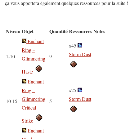
ça vous apportera également quelques ressources pour la suite !
Niveau
Objet
Quantité
Ressources
Notes
Enchant
x45
Ring –
Storm Dust
1-10
9
Glimmering
Haste
Enchant
Ring –
x25
Glimmering
Storm Dust
10-15
5
Critical
Strike
Enchant