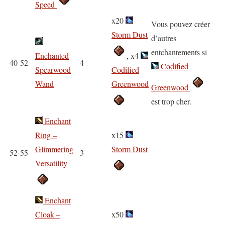
Speed
x20
Vous pouvez créer
Storm Dust
d’autres
entchantements si
Enchanted
, x4
40-52
4
Codified
Spearwood
Codified
Wand
Greenwood
Greenwood
est trop cher.
Enchant
Ring –
x15
Glimmering
Storm Dust
52-55
3
Versatility
Enchant
Cloak –
x50