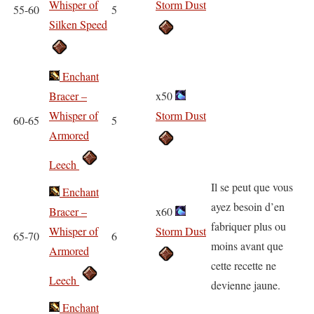
Whisper of
Storm Dust
55-60
5
Silken Speed
Enchant
Bracer –
x50
Whisper of
Storm Dust
60-65
5
Armored
Leech
Il se peut que vous
Enchant
ayez besoin d’en
Bracer –
x60
fabriquer plus ou
Whisper of
Storm Dust
65-70
6
moins avant que
Armored
cette recette ne
Leech
devienne jaune.
Enchant