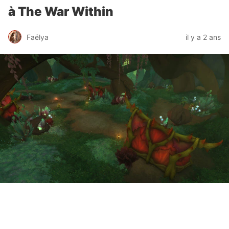
à The War Within
Faëlya
il y a 2 ans