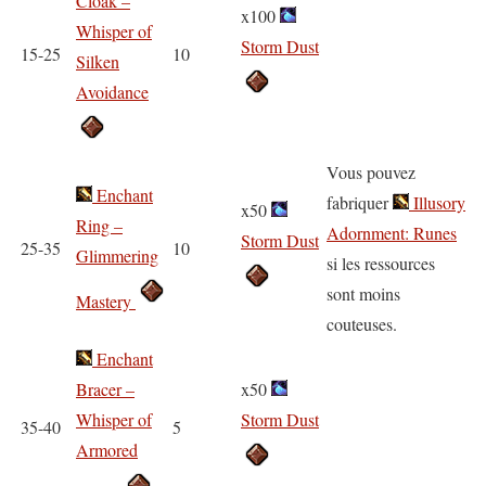
Cloak –
x100
Whisper of
Storm Dust
15-25
10
Silken
Avoidance
Vous pouvez
Enchant
fabriquer
Illusory
x50
Ring –
Adornment: Runes
Storm Dust
25-35
10
Glimmering
si les ressources
sont moins
Mastery
couteuses.
Enchant
Bracer –
x50
Whisper of
Storm Dust
35-40
5
Armored