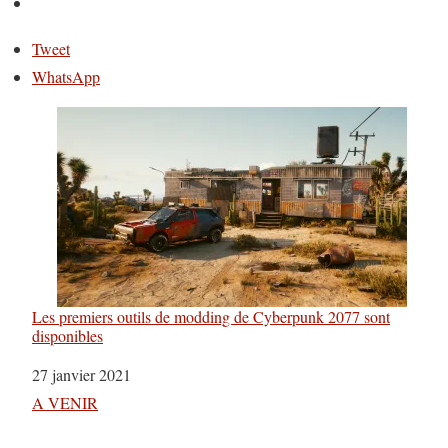
Tweet
WhatsApp
Les premiers outils de modding de Cyberpunk 2077 sont
disponibles
Date
27 janvier 2021
Par rapport à
A VENIR