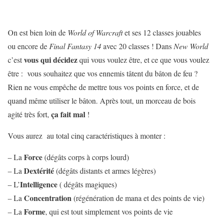
On est bien loin de
World of Warcraft
et ses 12 classes jouables
ou encore de
Final Fantasy 14
avec 20 classes ! Dans
New World
vous qui décidez
c’est
qui vous voulez être, et ce que vous voulez
être : vous souhaitez que vos ennemis tâtent du bâton de feu ?
Rien ne vous empêche de mettre tous vos points en force, et de
quand même utiliser le bâton. Après tout, un morceau de bois
ça fait mal
agité très fort,
!
Vous aurez au total cinq caractéristiques à monter :
F
orce
– La
(dégâts corps à corps lourd)
D
extérité
– La
(dégâts distants et armes légères)
I
ntelligence
– L’
( dégâts magiques)
C
oncentration
– La
(régénération de mana et des points de vie)
F
orme
– La
, qui est tout simplement vos points de vie