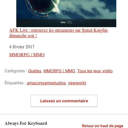
AFK Live : retrouvez les streameurs sur Spiral Knights
dimanche soir !
Date
4 février 2017
Par rapport à
MMORPG / MMO
Catégories :
Guides
,
MMORPG / MMO
,
Tous les jeux vidéo
Étiquettes :
amazongamestudios
,
newworld
Laissez un commentaire
Always For Keyboard
Retour en haut de page