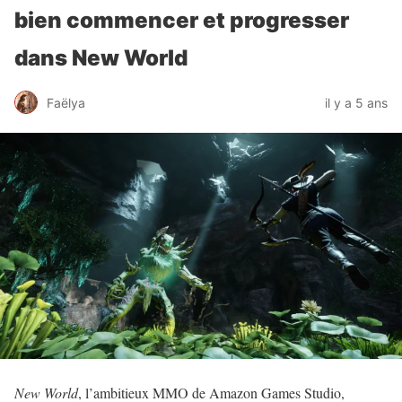
bien commencer et progresser
dans New World
Faëlya
il y a 5 ans
New World
, l’ambitieux MMO de Amazon Games Studio,