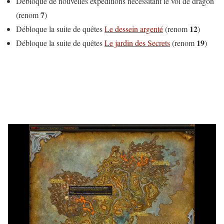
Débloque de nouvelles expéditions nécessitant le vol de dragon
7
(renom
)
12
Débloque la suite de quêtes
Le dessein argenté
(renom
)
19
Débloque la suite de quêtes
Le jardin des Secrets
(renom
)