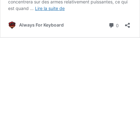
concentrera sur des armes relativement puissantes, ce qui
[GUIDE]
est quand …
Lire la suite de
Comment
monter
Commenta
Always For Keyboard
0
la
fabrication
d’arme
dans
New
World