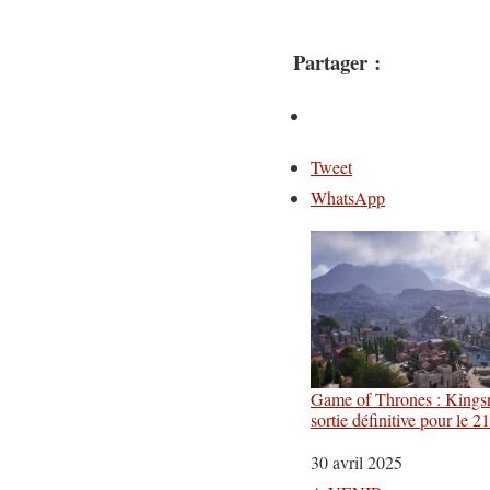
Partager :
Tweet
WhatsApp
Game of Thrones : Kingsr
sortie définitive pour le 
Date
30 avril 2025