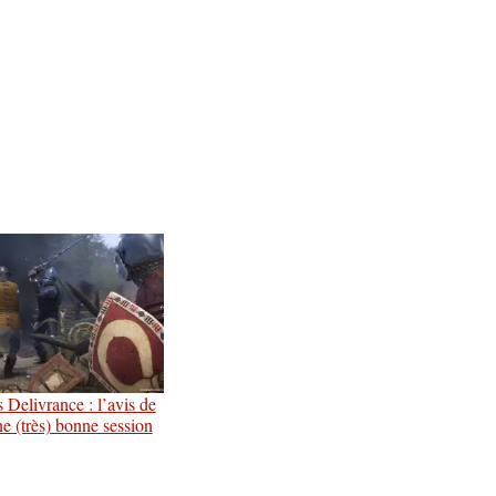
elivrance : l’avis de
ne (très) bonne session