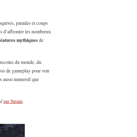
esquives, parades et coups
s d’affronter les nombreux
créatures mythiques
de
s recoins du monde, du
idéos de gameplay pour voir
s aussi immersif que
d
sur Steam
.