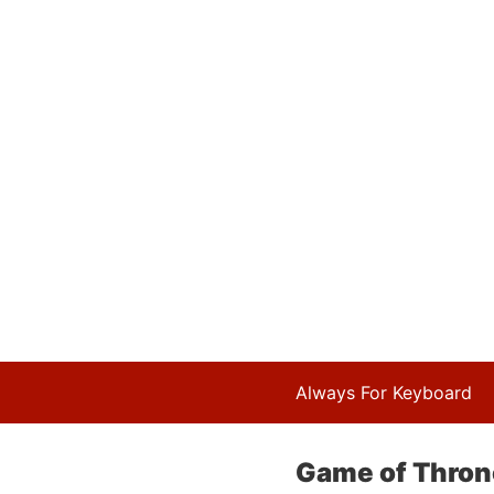
Always For Keyboard
Game of Throne