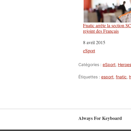
Fnatic arrête la section 
rejoint des Français
Date
8 avril 2015
Par rapport à
eSport
Catégories :
eSport
,
Heroes
Étiquettes :
esport
,
fnatic
,
Always For Keyboard