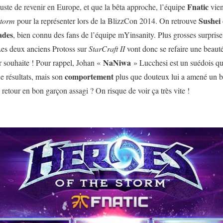
Fnatic
juste de revenir en Europe, et que la bêta approche, l’équipe
vien
Sushei
Storm
pour la représenter lors de la BlizzCon 2014. On retrouve
ades
, bien connu des fans de l’équipe mYinsanity. Plus grosses surprise
es deux anciens Protoss sur
StarCraft II
vont donc se refaire une beau
NaNiwa
ur souhaite ! Pour rappel, Johan «
» Lucchesi est un suédois qui
comportement
e résultats, mais son
plus que douteux lui a amené un b
retour en bon garçon assagi ? On risque de voir ça très vite !