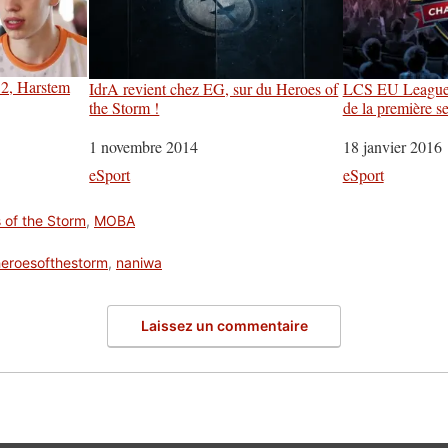
SC2, Harstem
IdrA revient chez EG, sur du Heroes of
LCS EU League O
the Storm !
de la première s
Date
1 novembre 2014
Date
18 janvier 2016
Par rapport à
eSport
Par rapport à
eSport
 of the Storm
,
MOBA
heroesofthestorm
,
naniwa
Laissez un commentaire