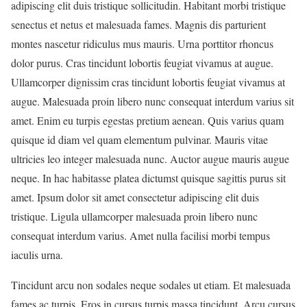
adipiscing elit duis tristique sollicitudin. Habitant morbi tristique
senectus et netus et malesuada fames. Magnis dis parturient
montes nascetur ridiculus mus mauris. Urna porttitor rhoncus
dolor purus. Cras tincidunt lobortis feugiat vivamus at augue.
Ullamcorper dignissim cras tincidunt lobortis feugiat vivamus at
augue. Malesuada proin libero nunc consequat interdum varius sit
amet. Enim eu turpis egestas pretium aenean. Quis varius quam
quisque id diam vel quam elementum pulvinar. Mauris vitae
ultricies leo integer malesuada nunc. Auctor augue mauris augue
neque. In hac habitasse platea dictumst quisque sagittis purus sit
amet. Ipsum dolor sit amet consectetur adipiscing elit duis
tristique. Ligula ullamcorper malesuada proin libero nunc
consequat interdum varius. Amet nulla facilisi morbi tempus
iaculis urna.
Tincidunt arcu non sodales neque sodales ut etiam. Et malesuada
fames ac turpis. Eros in cursus turpis massa tincidunt. Arcu cursus