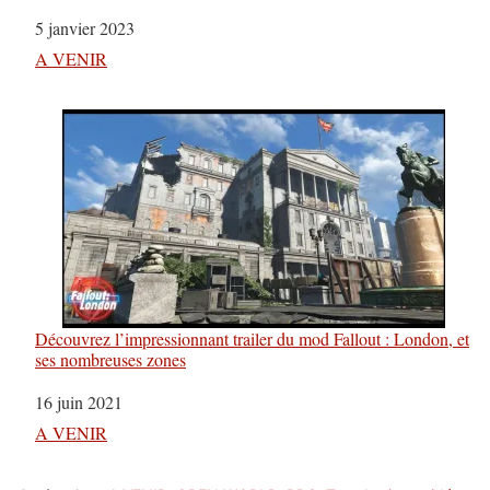
Date
5 janvier 2023
Par rapport à
A VENIR
Découvrez l’impressionnant trailer du mod Fallout : London, et
ses nombreuses zones
Date
16 juin 2021
Par rapport à
A VENIR