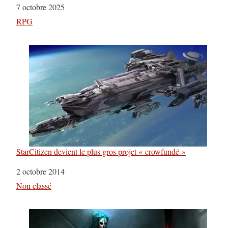
Date
7 octobre 2025
Par rapport à
RPG
StarCitizen devient le plus gros projet « crowfundé »
Date
2 octobre 2014
Par rapport à
Non classé