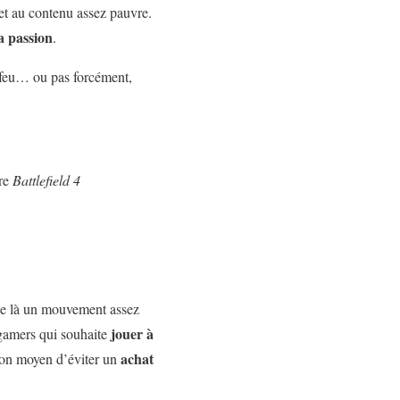
et au contenu assez pauvre.
a passion
.
le feu… ou pas forcément,
re
Battlefield 4
lise là un mouvement assez
jouer à
 gamers qui souhaite
achat
 bon moyen d’éviter un