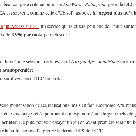
ra beaucoup été critiqué pour son
StarWars : Battlefront
, plein de DLC 
argent plus qu’à l
d’EA est souvent, comme celle d’Ubisoft, associée à l’
rigin Access sur PC
, un service qui rajoutera peut-être de l’huile sur 
3,99€ par mois
prix de
, permettra de :
t libre à une sélection de titres, dont
Dragon Age : Inquisition
ou enco
avant-première
en
on
sur divers jeux, DLC ou packs
elle monétisation de ses réalisations, mais en fait, Electronic Arts réa
eux et les avantages cités pourraient correspondre à une large tranche de
s acheter
. De plus, pouvoir essayer un jeu en avant-première serait un
r la suite
, comme l’a prouvé le dernier FPS de DICE…