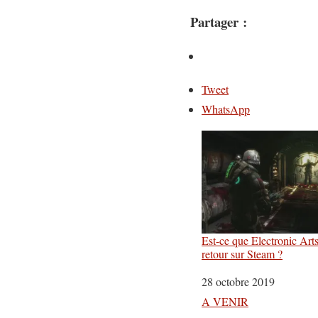
Partager :
Tweet
WhatsApp
Est-ce que Electronic Art
retour sur Steam ?
Date
28 octobre 2019
Par rapport à
A VENIR