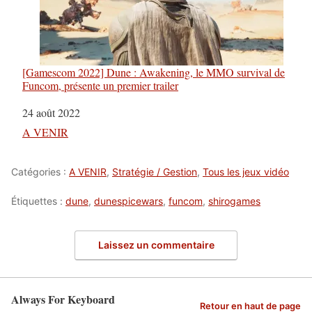
[Gamescom 2022] Dune : Awakening, le MMO survival de
Funcom, présente un premier trailer
Date
24 août 2022
Par rapport à
A VENIR
Catégories :
A VENIR
,
Stratégie / Gestion
,
Tous les jeux vidéo
Étiquettes :
dune
,
dunespicewars
,
funcom
,
shirogames
Laissez un commentaire
Always For Keyboard
Retour en haut de page