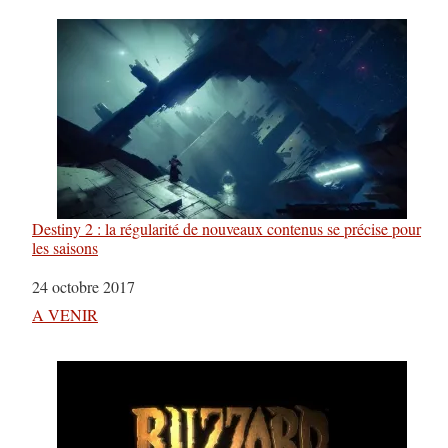
Destiny 2 : la régularité de nouveaux contenus se précise pour
les saisons
Date
24 octobre 2017
Par rapport à
A VENIR