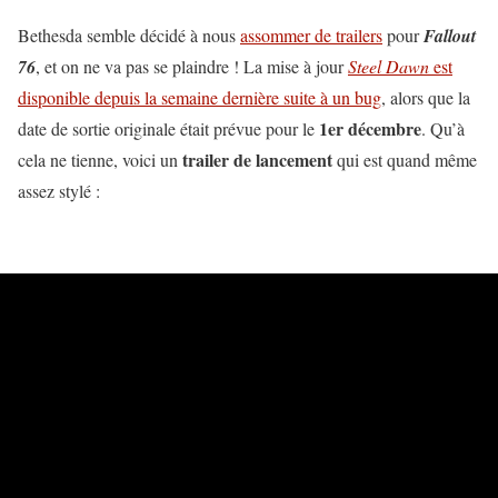
Bethesda semble décidé à nous
assommer de trailers
pour
Fallout
76
, et on ne va pas se plaindre ! La mise à jour
Steel Dawn
est
disponible depuis la semaine dernière suite à un bug
, alors que la
1er décembre
date de sortie originale était prévue pour le
. Qu’à
trailer de lancement
cela ne tienne, voici un
qui est quand même
assez stylé :