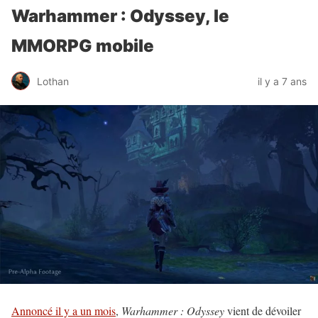
Warhammer : Odyssey, le
MMORPG mobile
Lothan
il y a 7 ans
Annoncé il y a un mois
,
Warhammer : Odyssey
vient de dévoiler