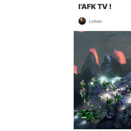
l’AFK TV !
Lothan