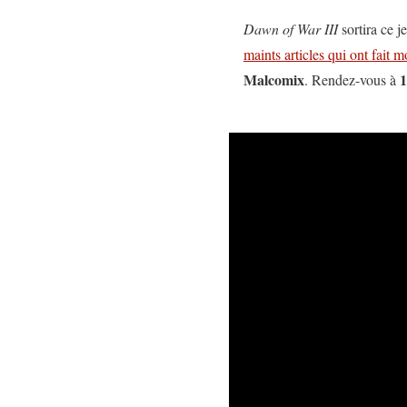
Dawn of War III
sortira ce j
maints articles qui ont fait 
Malcomix
1
. Rendez-vous à