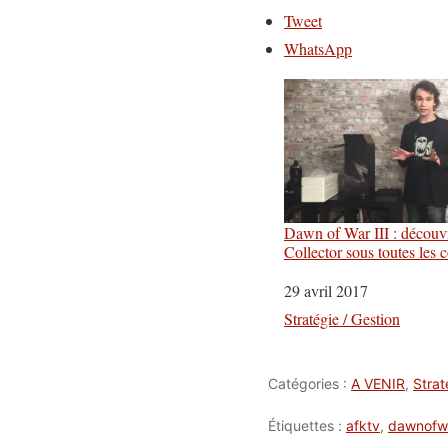
Tweet
WhatsApp
Dawn of War III : découvr
Collector sous toutes les c
Date
29 avril 2017
Par rapport à
Stratégie / Gestion
Catégories :
A VENIR
,
Strat
Étiquettes :
afktv
,
dawnofw