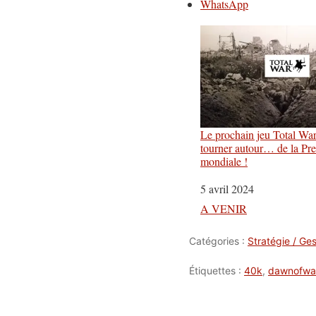
WhatsApp
Le prochain jeu Total War
tourner autour… de la Pr
mondiale !
Date
5 avril 2024
Par rapport à
A VENIR
Catégories :
Stratégie / Ges
Étiquettes :
40k
,
dawnofwa