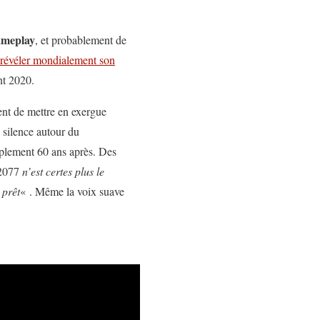
ameplay
, et probablement de
révéler mondialement son
nt 2020.
nt de mettre en exergue
g silence autour du
plement 60 ans après. Des
 2077
n’est certes plus le
 prêt
« . Même la voix suave