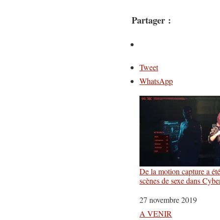
Partager :
Tweet
WhatsApp
De la motion capture a été
scènes de sexe dans Cyb
Date
27 novembre 2019
Par rapport à
A VENIR