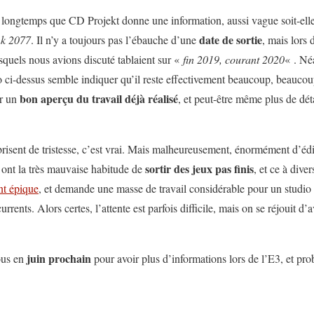
s longtemps que CD Projekt donne une information, aussi vague soit-elle,
date de sortie
k 2077
. Il n’y a toujours pas l’ébauche d’une
, mais lors
quels nous avions discuté tablaient sur «
fin 2019, courant 2020
« . Né
 ci-dessus semble indiquer qu’il reste effectivement beaucoup, beaucoup
bon aperçu du travail déjà réalisé
er un
, et peut-être même plus de déta
brisent de tristesse, c’est vrai. Mais malheureusement, énormément d’édi
sortir des jeux pas finis
 ont la très mauvaise habitude de
, et ce à dive
nt épique
, et demande une masse de travail considérable pour un studio q
rents. Alors certes, l’attente est parfois difficile, mais on se réjouit d
juin prochain
ous en
pour avoir plus d’informations lors de l’E3, et pr