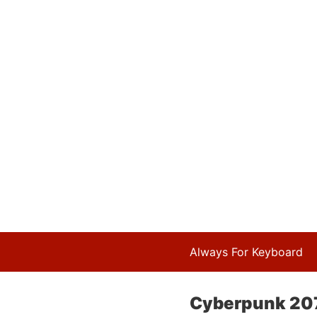
Always For Keyboard
Cyberpunk 2077