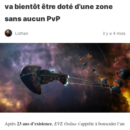
va bientôt être doté d’une zone
sans aucun PvP
Lothan
il y a 4 mois
23 ans d’existence
Après
,
EVE Online
s’apprête à bousculer l’un