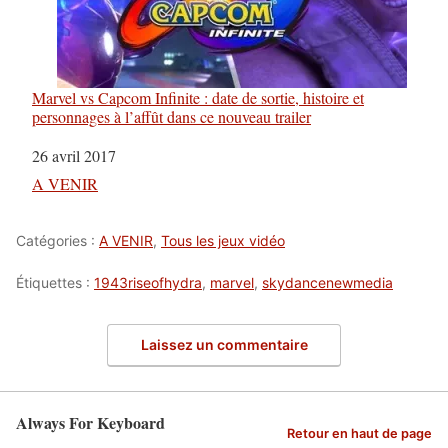
Marvel vs Capcom Infinite : date de sortie, histoire et
personnages à l’affût dans ce nouveau trailer
Date
26 avril 2017
Par rapport à
A VENIR
Catégories :
A VENIR
,
Tous les jeux vidéo
Étiquettes :
1943riseofhydra
,
marvel
,
skydancenewmedia
Laissez un commentaire
Always For Keyboard
Retour en haut de page