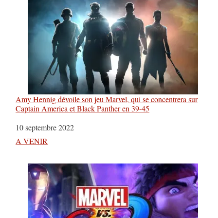
Amy Hennig dévoile son jeu Marvel, qui se concentrera sur
Captain America et Black Panther en 39-45
Date
10 septembre 2022
Par rapport à
A VENIR