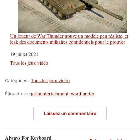
Un joueur de War Thunder trouve un modèle peu réaliste, et
leak des documents militaires confidentiels pour le prouver
Date
19 juillet 2021
Par rapport à
Tous les jeux vidéo
Catégories :
Tous les jeux vidéo
Étiquettes :
gaijinentertainment
,
warthunder
Laissez un commentaire
Always For Keyboard