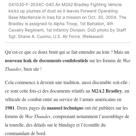
041030-F-2034C-040 An M2A2 Bradley Fighting Vehicle
kicks up plumes of dust as it leaves Forward Operating
Base MacKenzie in Iraq for a mission on Oct. 30, 2004. The
Bradley is assigned to Alpha Troop, 1st Battalion, 4th
Cavalry Regiment, 1st Infantry Division. DoD photo by Staff
Sgt. Shane A. Cuomo, U.S. Air Force. (Released)
Qu’est-ce que ce doux bruit qui se fait entendre au loin ? Mais un
nouveau leak de documents confidentiels
sur les forums de
War
Thunder
, bien sûr !
Cela commence à devenir une tradition, aussi discutable soit-elle ;
M2A2 Bradley
ce sont cette fois-ci des documents relatifs au
, un
véhicule de combat entré au service de l’armée américaine en
1981
manuel technique
. Deux pages du
ont été publiées sur les
forums de
War Thunder
, comprenant notamment l’assemblage de
la tourelle, des détails sur le blindage et l’écoutille du
commandant de bord.