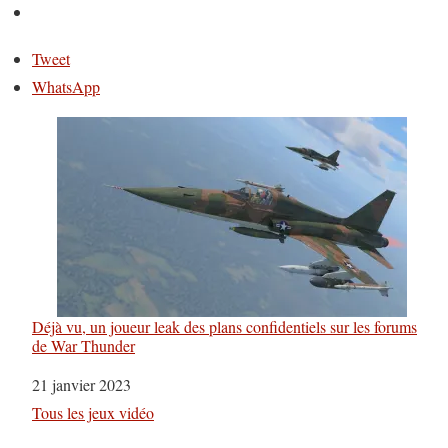
Tweet
WhatsApp
Déjà vu, un joueur leak des plans confidentiels sur les forums
de War Thunder
Date
21 janvier 2023
Par rapport à
Tous les jeux vidéo