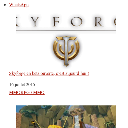
WhatsApp
Skyforge en bêta ouverte, c’est aujourd’hui !
Date
16 juillet 2015
Par rapport à
MMORPG / MMO