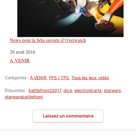
News pour la bêta ouverte d’Overwatch
Date
29 avril 2016
Par rapport à
A VENIR
Catégories :
A VENIR
,
FPS / TPS
,
Tous les jeux vidéo
Étiquettes :
battlefront22017
,
dice
,
electronicarts
,
starwars
,
starwarsbattlefront
Laissez un commentaire