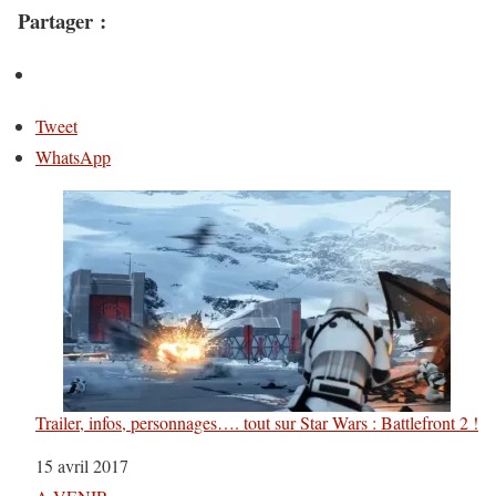
Partager :
Tweet
WhatsApp
Trailer, infos, personnages…. tout sur Star Wars : Battlefront 2 !
Date
15 avril 2017