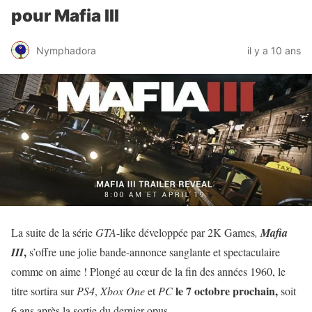
pour Mafia III
Nymphadora
il y a 10 ans
La suite de la série
GTA
-like développée par 2K Games
,
Mafia
,
III
s’offre une jolie bande-annonce sanglante et spectaculaire
comme on aime ! Plongé au cœur de la fin des années 1960, le
le 7 octobre prochain,
titre sortira sur
PS4
,
Xbox One
et
PC
soit
6 ans après la sortie du dernier opus.