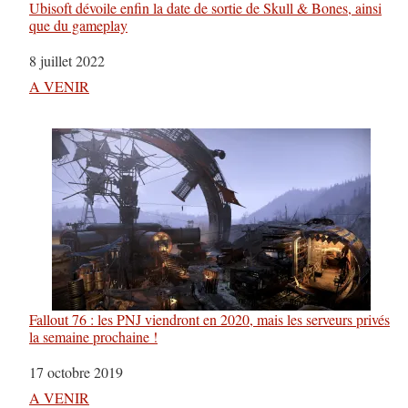
Ubisoft dévoile enfin la date de sortie de Skull & Bones, ainsi
que du gameplay
Date
8 juillet 2022
Par rapport à
A VENIR
Fallout 76 : les PNJ viendront en 2020, mais les serveurs privés
la semaine prochaine !
Date
17 octobre 2019
Par rapport à
A VENIR