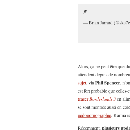
🍕
— Brian Jarrard (@ske7
Alors, ça ne peut être que du
attendent depuis de nombreus
Phil Spencer
sujet
, via
, n’o
est fort probable que celles
teaser
Borderlands 3
en alim
se sont montrés aussi en col
pédopornographie
. Karma is
plusieurs upd
Récemment,