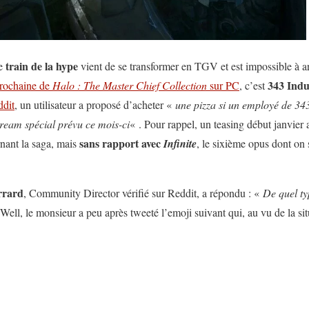
train de la hype
le
vient de se transformer en TGV et est impossible à ar
343 Indu
prochaine de
Halo :
The Master Chief Collection
sur PC
, c’est
dit
, un utilisateur a proposé d’acheter «
une pizza si un employé de 34
ream spécial prévu ce mois-ci
« . Pour rappel, un teasing début janvier 
sans rapport avec
nant la saga, mais
Infinite
, le sixième opus dont on 
rrard
, Community Director vérifié sur Reddit, a répondu : «
De quel ty
 Well, le monsieur a peu après tweeté l’emoji suivant qui, au vu de la s