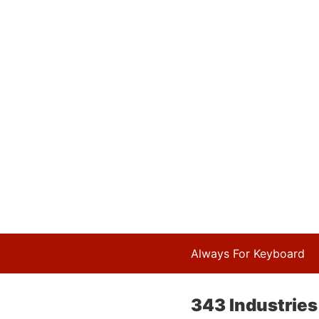
Always For Keyboard
343 Industries